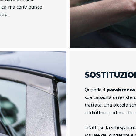
ica, ma contribuisce
etro.
SOSTITUZIO
Quando il
parabrezza 
sua capacità di resisten
trattata, una piccola sc
addirittura portare alla 
Infatti, se la scheggiatu
visuale del guidatore e 