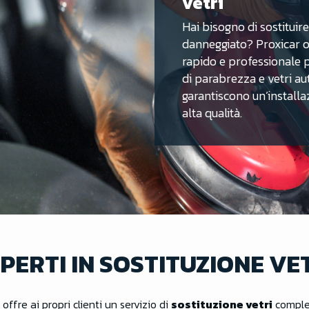
vetri
Hai bisogno di sostituir
danneggiato? Proxicar o
rapido e professionale p
di parabrezza e vetri aut
garantiscono un’installaz
alta qualità.
PERTI IN SOSTITUZIONE VE
offre ai propri clienti un servizio di
sostituzione vetri
complet