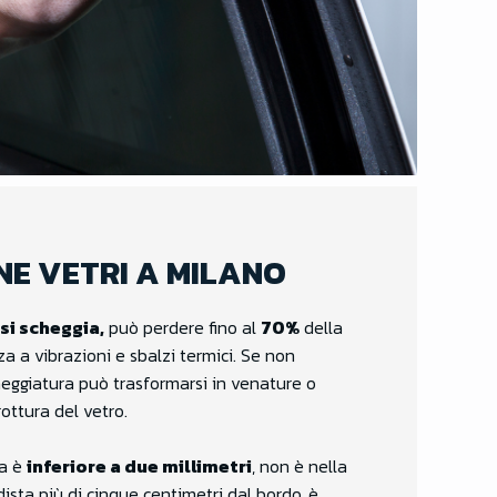
NE VETRI A MILANO
si scheggia,
può perdere fino al
70%
della
za a vibrazioni e sbalzi termici. Se non
heggiatura può trasformarsi in venature o
rottura del vetro.
ra è
inferiore a due millimetri
, non è nella
dista più di cinque centimetri dal bordo, è