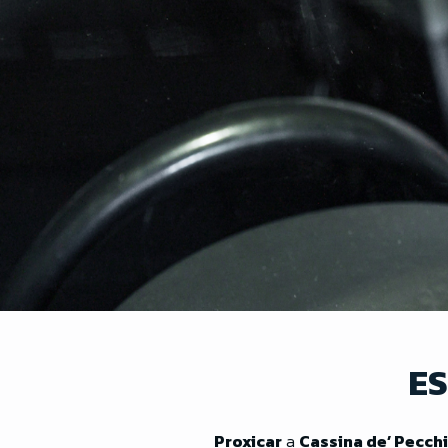
ES
Proxicar
a
Cassina de’ Pecchi