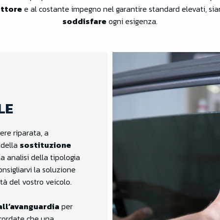
ettore
e al costante impegno nel garantire standard elevati, siamo
soddisfare
ogni esigenza.
LE
re riparata, a
 della
sostituzione
 analisi della tipologia
nsigliarvi la soluzione
ità del vostro veicolo.
all’avanguardia
per
icordate che una