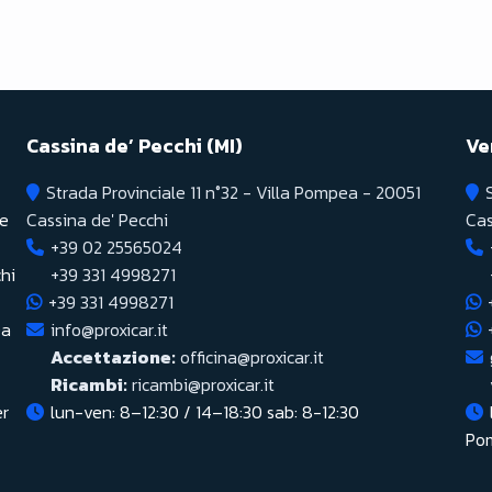
Cassina de’ Pecchi (MI)
Ve
Strada Provinciale 11 n°32 - Villa Pompea - 20051
re
Cassina de' Pecchi
Cas
+39 02 25565024
hi
+39 331 4998271
+39 331 4998271
Da
info@proxicar.it
Accettazione:
officina@proxicar.it
Ricambi:
ricambi@proxicar.it
er
lun-ven: 8–12:30 / 14–18:30 sab: 8-12:30
Pom