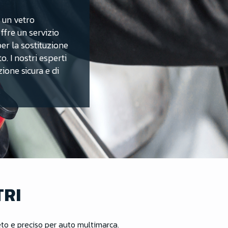
e un vetro
ffre un servizio
er la sostituzione
o. I nostri esperti
ione sicura e di
TRI
o e preciso per auto multimarca.